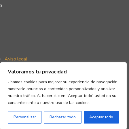
s
Aviso legal
Política de privacidad
Valoramos tu privacidad
Política de cookies
Declaración de accesibilidad
Usamos cookies para mejorar su experiencia de navegación,
mostrarle anuncios o contenidos personalizados y analizar
nuestro tráfico. Al hacer clic en “Aceptar todo” usted da su
consentimiento a nuestro uso de las cookies.
Copyright © Gómez de la Flor 2026
Personalizar
Rechazar todo
Aceptar todo