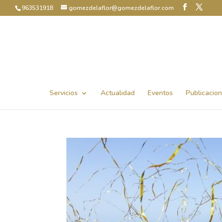
963531918
gomezdelaflor@gomezdelaflor.com
Abrir barra de herramientas
Servicios
Actualidad
Eventos
Publicacio