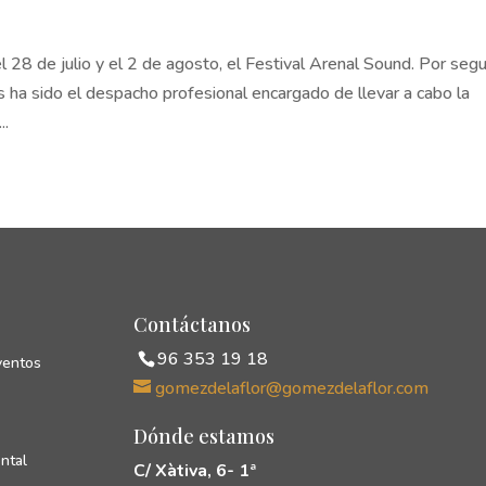
el 28 de julio y el 2 de agosto, el Festival Arenal Sound. Por seg
ha sido el despacho profesional encargado de llevar a cabo la
..
Contáctanos
96 353 19 18
ventos
gomezdelaflor@gomezdelaflor.com
Dónde estamos
ntal
C/ Xàtiva, 6- 1ª