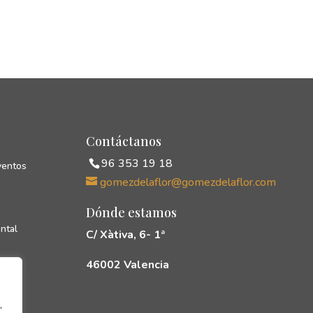
Contáctanos
96 353 19 18
ventos
gomezdelaflor@gomezdelaflor.com
Dónde estamos
ntal
C/ Xàtiva, 6- 1ª
46002 Valencia
cias
rés
,