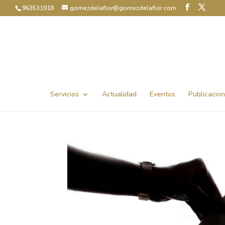
963531918
gomezdelaflor@gomezdelaflor.com
Abrir barra de herramientas
Servicios
Actualidad
Eventos
Publicacio