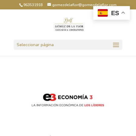
963531918
gomezdelaflor@gomezdelaflor.com
ES
Abrir barra de herramientas
Seleccionar página