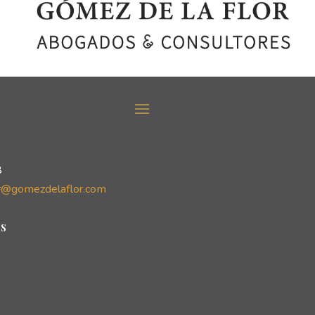
8
r@gomezdelaflor.com
s