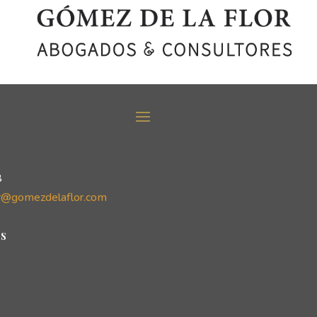
8
r@gomezdelaflor.com
s