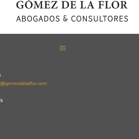
8
r@gomezdelaflor.com
s