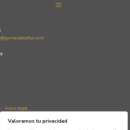
8
r@gomezdelaflor.com
s
Aviso legal
Política de privacidad
Valoramos tu privacidad
Política de cookies