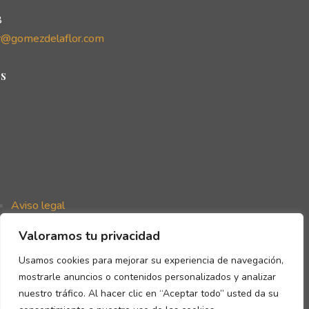
8
r@gomezdelaflor.com
s
Aviso legal
Política de privacidad
Valoramos tu privacidad
Política de cookies
Declaración de accesibilidad
Usamos cookies para mejorar su experiencia de navegación,
mostrarle anuncios o contenidos personalizados y analizar
nuestro tráfico. Al hacer clic en “Aceptar todo” usted da su