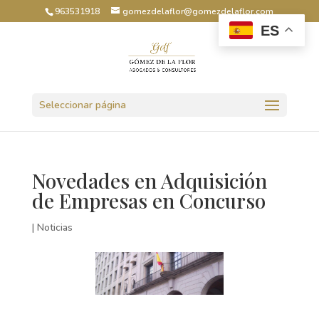
963531918
gomezdelaflor@gomezdelaflor.com
ES
Abrir barra de herramientas
Seleccionar página
Novedades en Adquisición
de Empresas en Concurso
|
Noticias