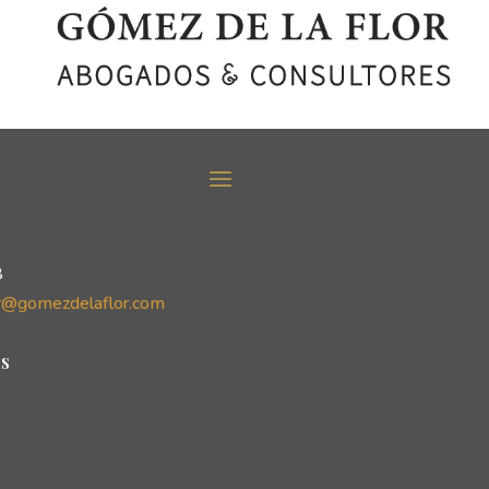
8
r@gomezdelaflor.com
s