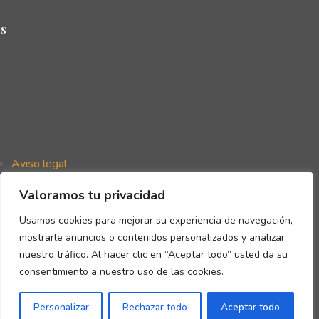
s
Aviso legal
Política de privacidad
Valoramos tu privacidad
Política de cookies
Declaración de accesibilidad
Usamos cookies para mejorar su experiencia de navegación,
mostrarle anuncios o contenidos personalizados y analizar
nuestro tráfico. Al hacer clic en “Aceptar todo” usted da su
consentimiento a nuestro uso de las cookies.
Copyright © Gómez de la Flor 2026
Personalizar
Rechazar todo
Aceptar todo