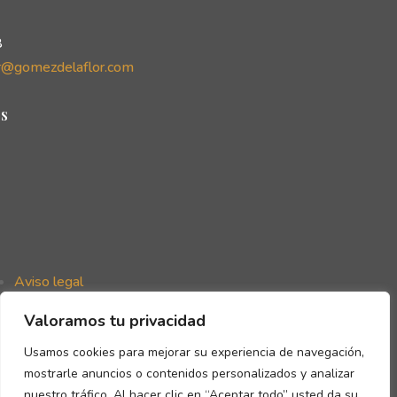
8
r@gomezdelaflor.com
s
Aviso legal
Política de privacidad
Valoramos tu privacidad
Política de cookies
Declaración de accesibilidad
Usamos cookies para mejorar su experiencia de navegación,
mostrarle anuncios o contenidos personalizados y analizar
nuestro tráfico. Al hacer clic en “Aceptar todo” usted da su