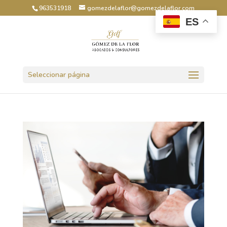
963531918
gomezdelaflor@gomezdelaflor.com
ES
Abrir barra de herramientas
Seleccionar página