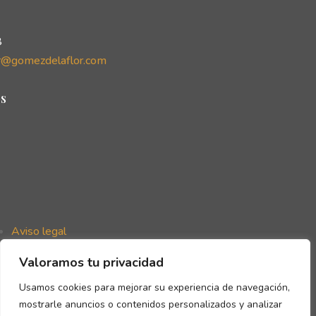
8
r@gomezdelaflor.com
s
Aviso legal
Política de privacidad
Valoramos tu privacidad
Política de cookies
Declaración de accesibilidad
Usamos cookies para mejorar su experiencia de navegación,
mostrarle anuncios o contenidos personalizados y analizar