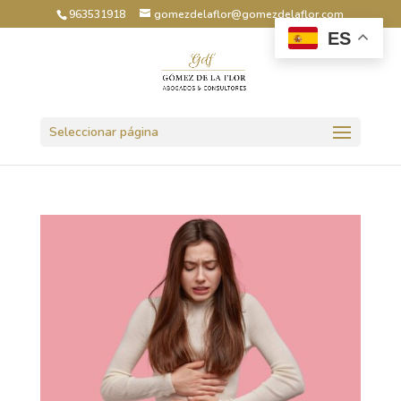
963531918
gomezdelaflor@gomezdelaflor.com
ES
Abrir barra de herramientas
Seleccionar página