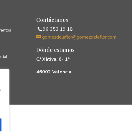
Contáctanos
96 353 19 18
ventos
gomezdelaflor@gomezdelaflor.com
Dónde estamos
ntal
C/ Xàtiva, 6- 1ª
46002 Valencia
cias
rés
,