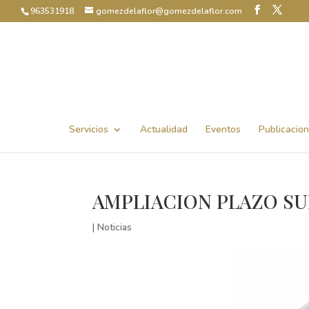
963531918
gomezdelaflor@gomezdelaflor.com
Abrir barra de herramientas
Servicios
Actualidad
Eventos
Publicacio
AMPLIACION PLAZO SU
|
Noticias