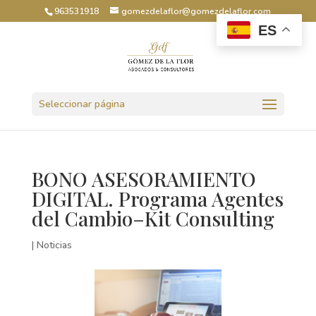
963531918
gomezdelaflor@gomezdelaflor.com
ES
Abrir barra de herramientas
Seleccionar página
BONO ASESORAMIENTO
DIGITAL. Programa Agentes
del Cambio–Kit Consulting
|
Noticias