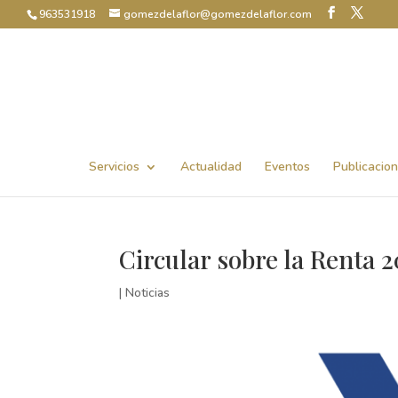
963531918
gomezdelaflor@gomezdelaflor.com
Abrir barra de herramientas
Servicios
Actualidad
Eventos
Publicacio
Circular sobre la Renta 2
|
Noticias