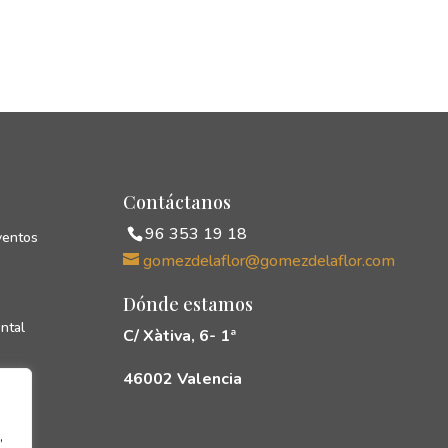
Contáctanos
96 353 19 18
ventos
gomezdelaflor@gomezdelaflor.com
Dónde estamos
ntal
C/ Xàtiva, 6- 1ª
46002 Valencia
cias
rés
,