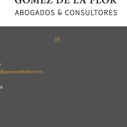
8
r@gomezdelaflor.com
s