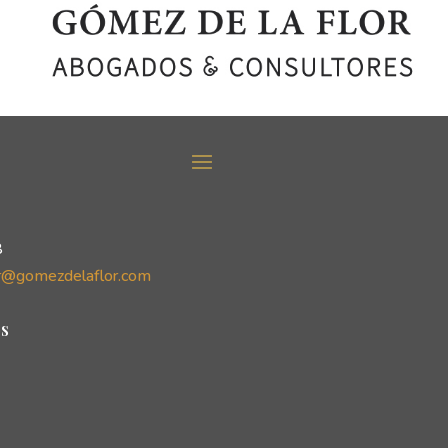
8
r@gomezdelaflor.com
s