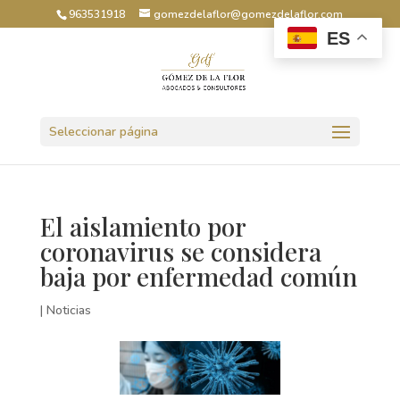
963531918
gomezdelaflor@gomezdelaflor.com
ES
Abrir barra de herramientas
Seleccionar página
El aislamiento por
coronavirus se considera
baja por enfermedad común
|
Noticias