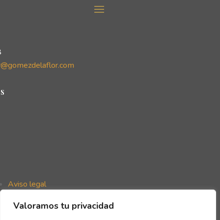
8
r@gomezdelaflor.com
s
Aviso legal
Política de privacidad
Valoramos tu privacidad
Política de cookies