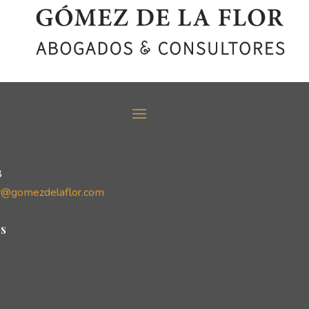
8
r@gomezdelaflor.com
s