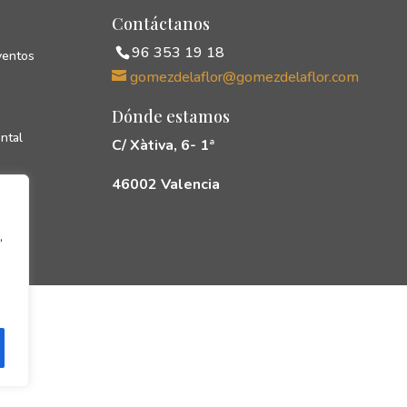
Contáctanos
96 353 19 18
ventos
gomezdelaflor@gomezdelaflor.com
Dónde estamos
ntal
C/ Xàtiva, 6- 1ª
46002 Valencia
cias
rés
,