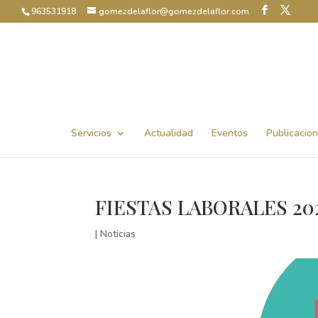
963531918
gomezdelaflor@gomezdelaflor.com
Abrir barra de herramientas
Servicios
Actualidad
Eventos
Publicacio
FIESTAS LABORALES 20
|
Noticias