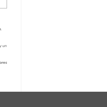
e
.
 un
ores