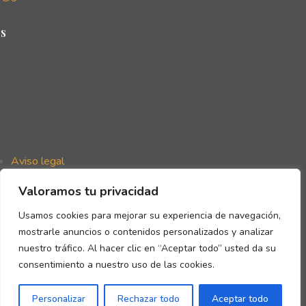
s
Aviso legal
Política de privacidad
Valoramos tu privacidad
Política de cookies
Declaración de accesibilidad
Usamos cookies para mejorar su experiencia de navegación,
mostrarle anuncios o contenidos personalizados y analizar
nuestro tráfico. Al hacer clic en “Aceptar todo” usted da su
consentimiento a nuestro uso de las cookies.
Copyright © Gómez de la Flor 2026
Personalizar
Rechazar todo
Aceptar todo