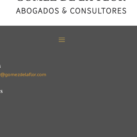
8
r@gomezdelaflor.com
s