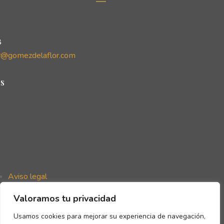
8
r@gomezdelaflor.com
s
Aviso legal
Política de privacidad
Valoramos tu privacidad
Política de cookies
Declaración de accesibilidad
Usamos cookies para mejorar su experiencia de navegación,