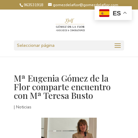
963531918
gomezdelaflor@gomezdelaflor.com
ES
Abrir barra de herramientas
Seleccionar página
Mª Eugenia Gómez de la
Flor comparte encuentro
con Mª Teresa Busto
|
Noticias