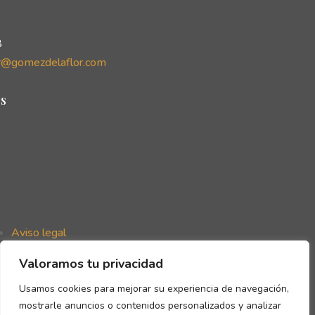
8
r@gomezdelaflor.com
s
Aviso legal
Política de privacidad
Valoramos tu privacidad
Política de cookies
Declaración de accesibilidad
Usamos cookies para mejorar su experiencia de navegación,
mostrarle anuncios o contenidos personalizados y analizar