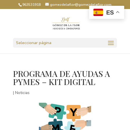
963531918
gomezdelaflor@gomezdelaflor.com
ES
Abrir barra de herramientas
Seleccionar página
PROGRAMA DE AYUDAS A
PYMES – KIT DIGITAL
|
Noticias