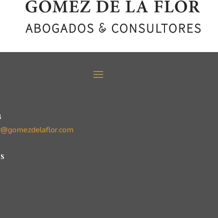
8
r@gomezdelaflor.com
s