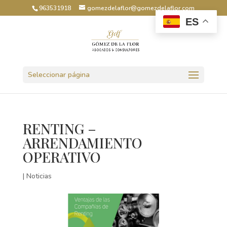
963531918
gomezdelaflor@gomezdelaflor.com
ES
Abrir barra de herramientas
Seleccionar página
RENTING –
ARRENDAMIENTO
OPERATIVO
|
Noticias