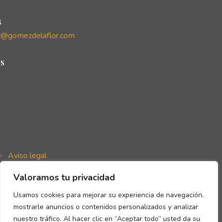
8
r@gomezdelaflor.com
s
Aviso legal
Política de privacidad
Valoramos tu privacidad
Política de cookies
Declaración de accesibilidad
Usamos cookies para mejorar su experiencia de navegación,
mostrarle anuncios o contenidos personalizados y analizar
nuestro tráfico. Al hacer clic en “Aceptar todo” usted da su