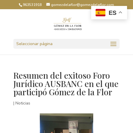
963531918
gomezdelaflor@gomezdelaflor.com
ES
Abrir barra de herramientas
Seleccionar página
Resumen del exitoso Foro
Jurídico AUSBANC en el que
participó Gómez de la Flor
|
Noticias