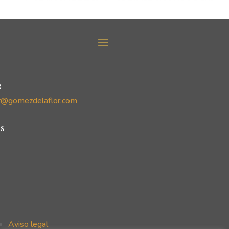
8
r@gomezdelaflor.com
s
Aviso legal