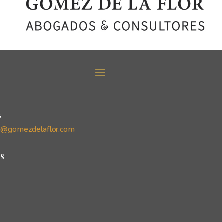
8
r@gomezdelaflor.com
s