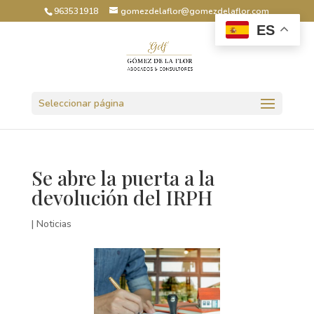
963531918
gomezdelaflor@gomezdelaflor.com
ES
Abrir barra de herramientas
Seleccionar página
Se abre la puerta a la
devolución del IRPH
|
Noticias