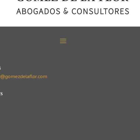
8
r@gomezdelaflor.com
s