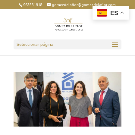
963531918
gomezdelaflor@gomezdelaflor.com
ES
Abrir barra de herramientas
Seleccionar página