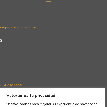
8
r@gomezdelaflor.com
s
Aviso legal
Política de privacidad
Valoramos tu privacidad
Política de cookies
Declaración de accesibilidad
Usamos cookies para mejorar su experiencia de navegación,