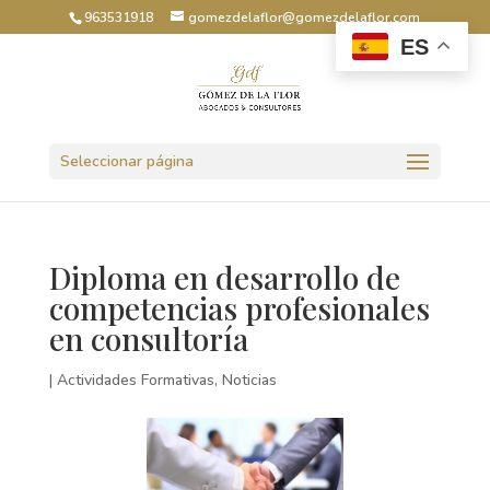
963531918
gomezdelaflor@gomezdelaflor.com
ES
Abrir barra de herramientas
Seleccionar página
Diploma en desarrollo de
competencias profesionales
en consultoría
|
Actividades Formativas
,
Noticias