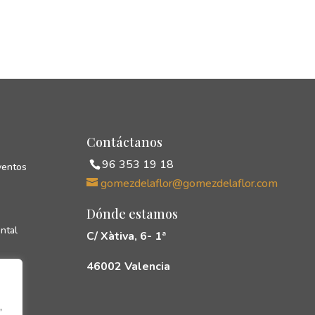
Contáctanos
96 353 19 18
ventos
gomezdelaflor@gomezdelaflor.com
Dónde estamos
ntal
C/ Xàtiva, 6- 1ª
46002 Valencia
cias
rés
,