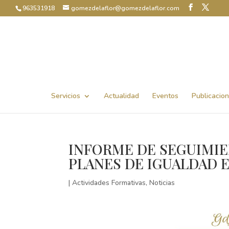
963531918
gomezdelaflor@gomezdelaflor.com
Abrir barra de herramientas
Servicios
Actualidad
Eventos
Publicacio
INFORME DE SEGUIMIE
PLANES DE IGUALDAD 
|
Actividades Formativas
,
Noticias