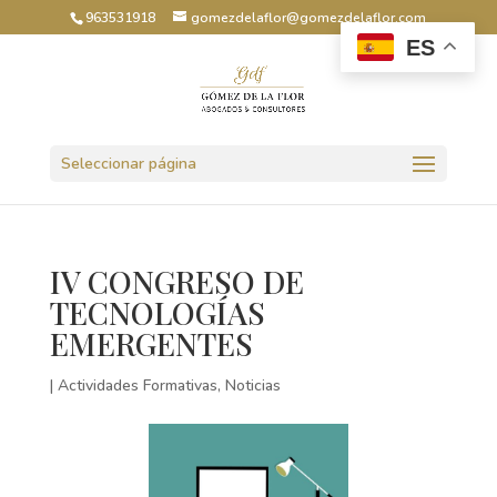
963531918
gomezdelaflor@gomezdelaflor.com
ES
Abrir barra de herramientas
Seleccionar página
IV CONGRESO DE
TECNOLOGÍAS
EMERGENTES
|
Actividades Formativas
,
Noticias