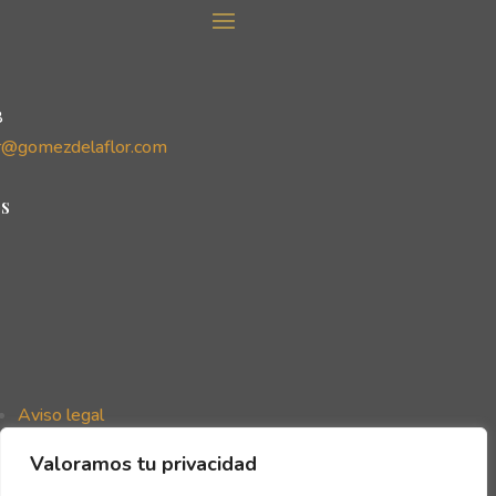
8
r@gomezdelaflor.com
s
Aviso legal
Política de privacidad
Valoramos tu privacidad
Política de cookies