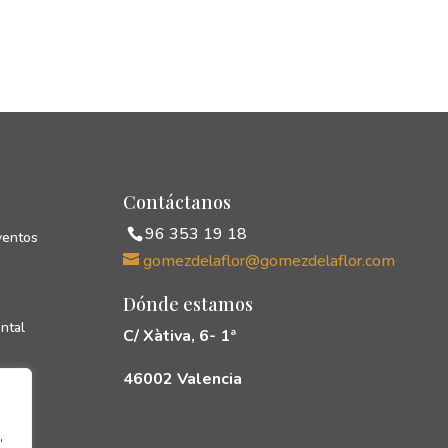
Contáctanos
96 353 19 18
ventos
gomezdelaflor@gomezdelaflor.com
Dónde estamos
ntal
C/ Xàtiva, 6- 1ª
46002 Valencia
cias
rés
,