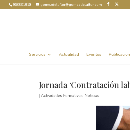
963531918
gomezdelaflor@gomezdelaflor.com
Abrir barra de herramientas
Servicios
Actualidad
Eventos
Publicacio
Jornada ‘Contratación lab
|
Actividades Formativas
,
Noticias