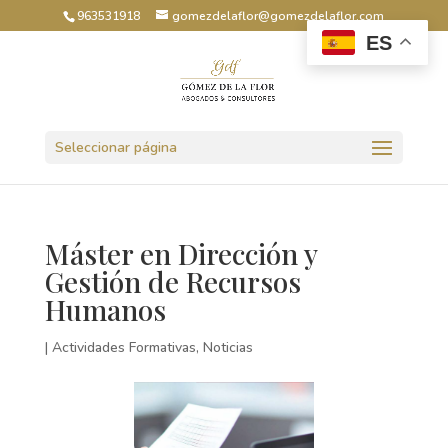
963531918
gomezdelaflor@gomezdelaflor.com
ES
Abrir barra de herramientas
Seleccionar página
Máster en Dirección y
Gestión de Recursos
Humanos
|
Actividades Formativas
,
Noticias