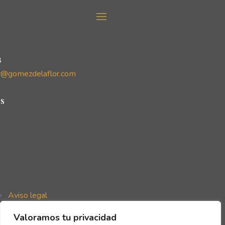
8
r@gomezdelaflor.com
s
Aviso legal
Política de privacidad
Valoramos tu privacidad
Política de cookies