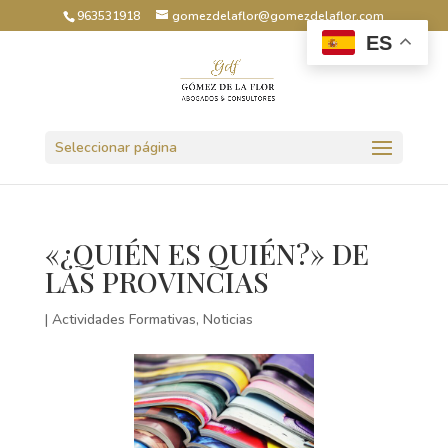
963531918
gomezdelaflor@gomezdelaflor.com
ES
Abrir barra de herramientas
Seleccionar página
«¿QUIÉN ES QUIÉN?» DE
LAS PROVINCIAS
|
Actividades Formativas
,
Noticias