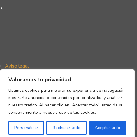
s
Aviso legal
Política de privacidad
Valoramos tu privacidad
Política de cookies
Declaración de accesibilidad
Usamos cookies para mejorar su experiencia de navegación,
mostrarle anuncios o contenidos personalizados y analizar
nuestro tráfico. Al hacer clic en “Aceptar todo” usted da su
consentimiento a nuestro uso de las cookies.
Copyright © Gómez de la Flor 2026
Personalizar
Rechazar todo
Aceptar todo