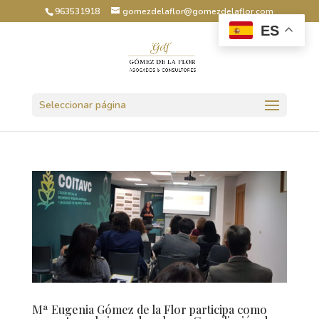
963531918
gomezdelaflor@gomezdelaflor.com
ES
Abrir barra de herramientas
Seleccionar página
Mª Eugenia Gómez de la Flor participa como