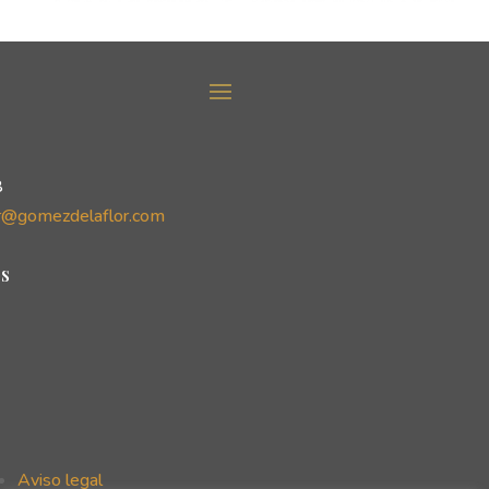
8
r@gomezdelaflor.com
s
Aviso legal