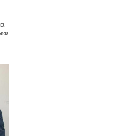
El
enda