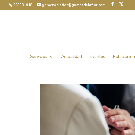
963531918
gomezdelaflor@gomezdelaflor.com
Abrir barra de herramientas
Servicios
Actualidad
Eventos
Publicacio