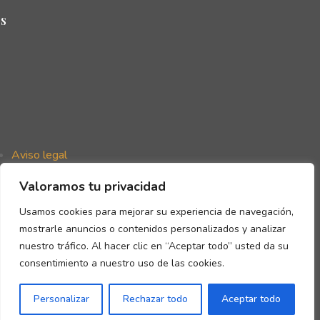
s
Aviso legal
Política de privacidad
Valoramos tu privacidad
Política de cookies
Declaración de accesibilidad
Usamos cookies para mejorar su experiencia de navegación,
mostrarle anuncios o contenidos personalizados y analizar
nuestro tráfico. Al hacer clic en “Aceptar todo” usted da su
consentimiento a nuestro uso de las cookies.
Copyright © Gómez de la Flor 2026
Personalizar
Rechazar todo
Aceptar todo