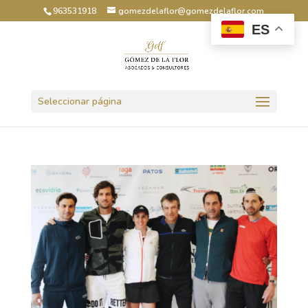
963531918
gomezdelaflor@gomezdelaflor.com
ES
Abrir barra de herramientas
Seleccionar página