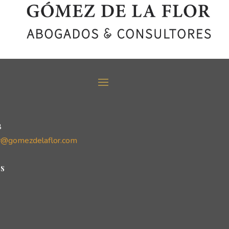
8
r@gomezdelaflor.com
s