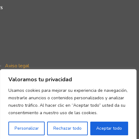
s
Aviso legal
Política de privacidad
Valoramos tu privacidad
Política de cookies
Declaración de accesibilidad
Usamos cookies para mejorar su experiencia de navegación,
mostrarle anuncios o contenidos personalizados y analizar
nuestro tráfico. Al hacer clic en “Aceptar todo” usted da su
consentimiento a nuestro uso de las cookies.
Copyright © Gómez de la Flor 2026
Personalizar
Rechazar todo
Aceptar todo